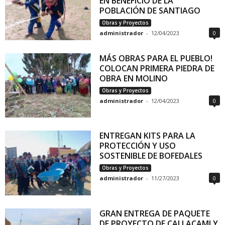
EN BENEFICIO DE LA
POBLACIÓN DE SANTIAGO
Obras y Proyectos
administrador
-
12/04/2023
0
MÁS OBRAS PARA EL PUEBLO!
COLOCAN PRIMERA PIEDRA DE
OBRA EN MOLINO
Obras y Proyectos
administrador
-
12/04/2023
0
ENTREGAN KITS PARA LA
PROTECCIÓN Y USO
SOSTENIBLE DE BOFEDALES
Obras y Proyectos
administrador
-
11/27/2023
0
GRAN ENTREGA DE PAQUETE
DE PROYECTO DE CALLACAMI Y