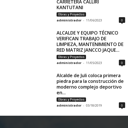
CARRETERA CALLIRI
KANTUTANI
Obras y Proyectos
administrador
-
11/06/2023
0
ALCALDE Y EQUIPO TÉCNICO
VERIFICAN TRABAJO DE
LIMPIEZA, MANTENIMIENTO DE
RED MATRIZ JANCCO JAQUE...
Obras y Proyectos
administrador
-
11/05/2023
0
Alcalde de Juli coloca primera
piedra para la construcción de
moderno complejo deportivo
en...
Obras y Proyectos
administrador
-
03/18/2019
0