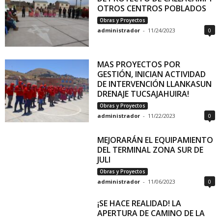
OTROS CENTROS POBLADOS
Obras y Proyectos
administrador
-
11/24/2023
0
MAS PROYECTOS POR
GESTIÓN, INICIAN ACTIVIDAD
DE INTERVENCIÓN LLANKASUN
DRENAJE TUCSAJAHUIRA!
Obras y Proyectos
administrador
-
11/22/2023
0
MEJORARÁN EL EQUIPAMIENTO
DEL TERMINAL ZONA SUR DE
JULI
Obras y Proyectos
administrador
-
11/06/2023
0
¡SE HACE REALIDAD! LA
APERTURA DE CAMINO DE LA