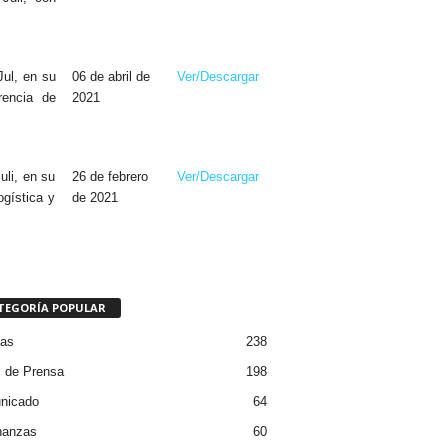
ul, en su
06 de abril de
Ver/Descargar
encia de
2021
li, en su
26 de febrero
Ver/Descargar
gística y
de 2021
TEGORÍA POPULAR
ias
238
 de Prensa
198
nicado
64
nanzas
60