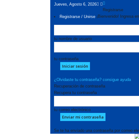
Jueves, Agosto 6, 2026
Registrarse
¡Bienvenido! Ingresa en
Registrarse / Unirse
tu nombre de usuario
tu contraseña
¿Olvidaste tu contraseña? consigue ayuda
Recuperación de contraseña
Recupera tu contraseña
tu correo electrónico
Se te ha enviado una contraseña por correo ele