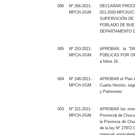
l
006
Nº 266-2021-
DECLARAR PROCEDEN
d
MPCH-J/GM
021-2020-MPCHJ
e
SUPERVICIÓN DE
C
POBLADO DE BUEN
h
DEPARTAMENTO DE P
u
c
u
005
Nº 253-2021-
APROBAR, la "D
i
MPCH-J/GM
PÚBLICAS POR OFIC
t
a folios 16.
o
J
004
Nº 248-2021-
APROBAR el Plan An
u
MPCH-J/GM
Cuarta Versión, se
l
y Patrimonio.
i
003
Nº 221-2021-
APROBAR los montos
MPCH-J/GM
Provincial de Chucui
la Provincia de Chuc
de la ley Nº 27972 
mensual equivalent