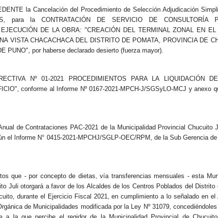
TE la Cancelación del Procedimiento de Selección Adjudicación Simpli
/CS, para la CONTRATACIÓN DE SERVICIO DE CONSULTORÍA 
 EJECUCIÓN DE LA OBRA: "CREACIÓN DEL TERMINAL ZONAL EN EL
A VISTA CHACACHACA DEL DISTRITO DE POMATA, PROVINCIA DE C
UNO", por haberse declarado desierto (fuerza mayor).
IRECTIVA Nº 01-2021 PROCEDIMIENTOS PARA LA LIQUIDACIÓN D
IO", conforme al Informe Nº 0167-2021-MPCH-J/SGSyLO-MCJ y anexo q
ual de Contrataciones PAC-2021 de la Municipalidad Provincial Chucuito Ju
gún el Informe N° 0415-2021-MPCHJ/SGLP-OEC/RPM, de la Sub Gerencia de 
 que - por concepto de dietas, vía transferencias mensuales - esta Muni
to Juli otorgará a favor de los Alcaldes de los Centros Poblados del Distrito 
uito, durante el Ejercicio Fiscal 2021, en cumplimiento a lo señalado en el 
Orgánica de Municipalidades modificada por la Ley Nº 31079, concediéndoles
e a la que percibe el regidor de la Municipalidad Provincial de Chucuito-