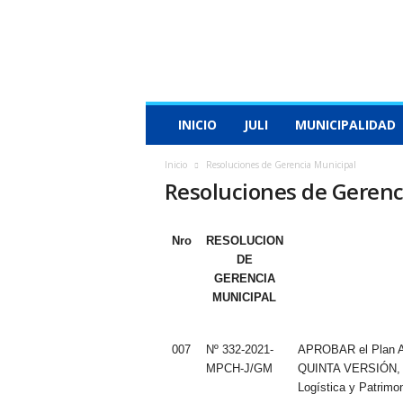
M
u
n
i
c
i
p
INICIO
JULI
MUNICIPALIDAD
a
l
Inicio
Resoluciones de Gerencia Municipal
i
Resoluciones de Gerenc
d
a
d
Nro
RESOLUCION
P
DE
r
GERENCIA
o
MUNICIPAL
v
i
n
007
Nº 332-2021-
APROBAR el Plan Anu
c
MPCH-J/GM
QUINTA VERSIÓN, s
i
Logística y Patrimon
a