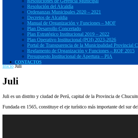
Resoluciones de Gerencia Municipal
Resolución del Alcaldía
Ordenanzas Municipales 2020 – 2021
Decretos de Alcaldia
Manual de Organización y Funciones – MOF
Plan Desarrollo Concertado
Plan Estratégico Institucional 2019 – 2022
Plan Operativo Institucional (POI) 2023-2026
Portal de Transparencia de la Municipalidad Provincial C
Reglamento de Organización y Funciones – ROF 2015
Presupuesto Institucional de Apertura – PIA
CONTACTOS
Inicio
Juli
Juli
Juli es un distrito y ciudad de Perú, capital de la Provincia de Chucu
Fundada en 1565, constituye el eje turístico más importante del sur de