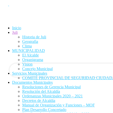
Inicio
Juli
Historia de Juli
Geografia
tu nombre de usuario
Clima
MUNICIPALIDAD
El Alcalde
tu contraseña
Organigrama
Vision
Concejo Municipal
Servicios Municipales
COMITÉ PROVINCIAL DE SEGURIDAD CIUDADA
Documentos Municipales
Resoluciones de Gerencia Municipal
Resolución del Alcaldía
Ordenanzas Municipales 2020 – 2021
Decretos de Alcaldia
Manual de Organización y Funciones – MOF
Plan Desarrollo Concertado