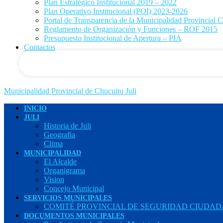
Plan Estratégico Institucional 2019 – 2022
Plan Operativo Institucional (POI) 2023-2026
Portal de Transparencia de la Municipalidad Provincial C
tu correo electrónico
Reglamento de Organización y Funciones – ROF 2015
Presupuesto Institucional de Apertura – PIA
Contactos
Miércoles, Agosto 5, 2026
Registrarse / Unirse
Municipalidad Provincial de Chucuito Juli
INICIO
JULI
Historia de Juli
Geografia
Clima
MUNICIPALIDAD
El Alcalde
Organigrama
Vision
Concejo Municipal
SERVICIOS MUNICIPALES
COMITÉ PROVINCIAL DE SEGURIDAD CIUDADA
DOCUMENTOS MUNICIPALES