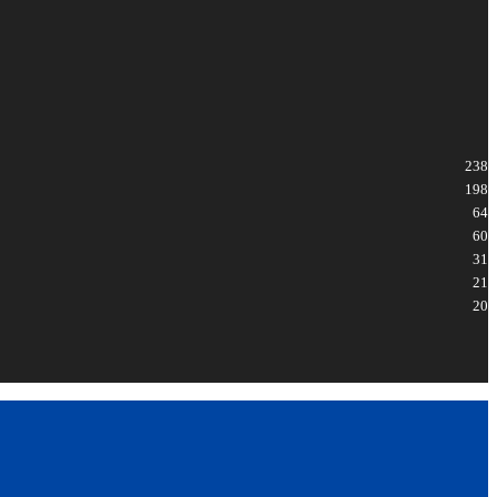
238
198
64
60
31
21
20