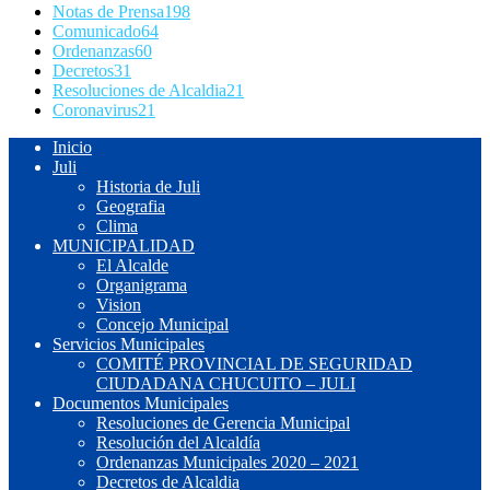
Notas de Prensa
198
Comunicado
64
Ordenanzas
60
Decretos
31
Resoluciones de Alcaldia
21
Coronavirus
21
Inicio
Juli
Historia de Juli
Geografia
Clima
MUNICIPALIDAD
El Alcalde
Organigrama
Vision
Concejo Municipal
Servicios Municipales
COMITÉ PROVINCIAL DE SEGURIDAD
CIUDADANA CHUCUITO – JULI
Documentos Municipales
Resoluciones de Gerencia Municipal
Resolución del Alcaldía
Ordenanzas Municipales 2020 – 2021
Decretos de Alcaldia