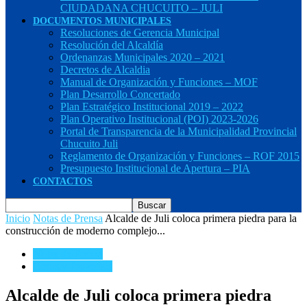
CIUDADANA CHUCUITO – JULI
DOCUMENTOS MUNICIPALES
Resoluciones de Gerencia Municipal
Resolución del Alcaldía
Ordenanzas Municipales 2020 – 2021
Decretos de Alcaldia
Manual de Organización y Funciones – MOF
Plan Desarrollo Concertado
Plan Estratégico Institucional 2019 – 2022
Plan Operativo Institucional (POI) 2023-2026
Portal de Transparencia de la Municipalidad Provincial
Chucuito Juli
Reglamento de Organización y Funciones – ROF 2015
Presupuesto Institucional de Apertura – PIA
CONTACTOS
Inicio
Notas de Prensa
Alcalde de Juli coloca primera piedra para la
construcción de moderno complejo...
Notas de Prensa
Obras y Proyectos
Alcalde de Juli coloca primera piedra