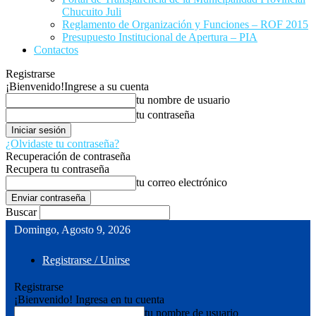
Chucuito Juli
Reglamento de Organización y Funciones – ROF 2015
Presupuesto Institucional de Apertura – PIA
Contactos
Registrarse
¡Bienvenido!
Ingrese a su cuenta
tu nombre de usuario
tu contraseña
¿Olvidaste tu contraseña?
Recuperación de contraseña
Recupera tu contraseña
tu correo electrónico
Buscar
Domingo, Agosto 9, 2026
Registrarse / Unirse
Registrarse
¡Bienvenido! Ingresa en tu cuenta
tu nombre de usuario