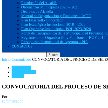
Resolución del Alcaldía
Ordenanzas Municipales 2020 – 2021
Decretos de Alcaldia
Manual de Organización y Funciones – MOF
Plan Desarrollo Concertado
Plan Estratégico Institucional 2019 – 2022
Plan Operativo Institucional (POI) 2023-2026
Portal de Transparencia de la Municipalidad Provincial C
Reglamento de Organización y Funciones – ROF 2015
Presupuesto Institucional de Apertura – PIA
CONTACTOS
Inicio
Comunicado
CONVOCATORIA DEL PROCESO DE SELE
Comunicado
Notas de Prensa
Noticias
CONVOCATORIA DEL PROCESO DE S
Por
administrador
-