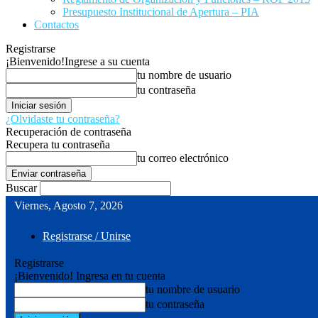
Presupuesto Institucional de Apertura – PIA
Contactos
Registrarse
¡Bienvenido!
Ingrese a su cuenta
tu nombre de usuario
tu contraseña
¿Olvidaste tu contraseña?
Recuperación de contraseña
Recupera tu contraseña
tu correo electrónico
Buscar
Viernes, Agosto 7, 2026
Registrarse / Unirse
Registrarse
¡Bienvenido! Ingresa en tu cuenta
tu nombre de usuario
tu contraseña