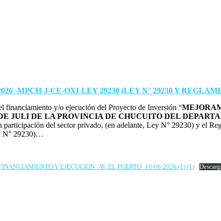
26 -MPCH-J-CE-OXI-LEY 29230 (LEY N° 29230 Y REGLAM
el financiamiento y/o ejecución del Proyecto de Inversión “
MEJORAM
O DE JULI DE LA PROVINCIA DE CHUCUITO DEL DEPAR
n participación del sector privado, (en adelante, Ley N° 29230) y el
ey N° 29230)…
NANCIAMIENTO Y EJECUCION_AV. EL PUERTO_10-06-2026 (1) (1)
Descarg