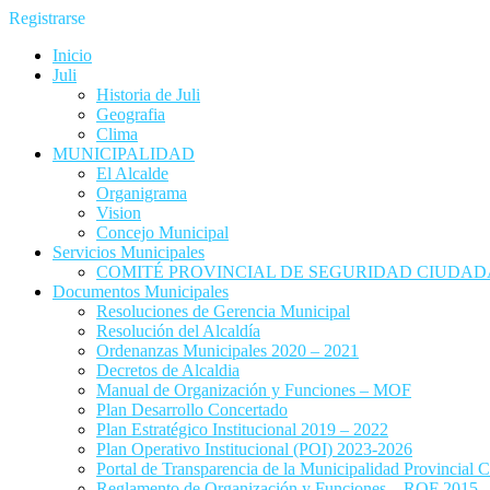
Registrarse
Inicio
Juli
Historia de Juli
Geografia
Clima
MUNICIPALIDAD
El Alcalde
Organigrama
Vision
Concejo Municipal
Servicios Municipales
COMITÉ PROVINCIAL DE SEGURIDAD CIUDADA
Documentos Municipales
Resoluciones de Gerencia Municipal
Resolución del Alcaldía
Ordenanzas Municipales 2020 – 2021
Decretos de Alcaldia
Manual de Organización y Funciones – MOF
Plan Desarrollo Concertado
Plan Estratégico Institucional 2019 – 2022
Plan Operativo Institucional (POI) 2023-2026
Portal de Transparencia de la Municipalidad Provincial C
Reglamento de Organización y Funciones – ROF 2015