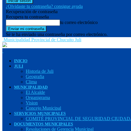
¿Olvidaste tu contraseña? consigue ayuda
Recuperación de contraseña
Recupera tu contraseña
tu correo electrónico
Se te ha enviado una contraseña por correo electrónico.
Municipalidad Provincial de Chucuito Juli
INICIO
JULI
Historia de Juli
Geografia
Clima
MUNICIPALIDAD
El Alcalde
Organigrama
Vision
Concejo Municipal
SERVICIOS MUNICIPALES
COMITÉ PROVINCIAL DE SEGURIDAD CIUDADA
DOCUMENTOS MUNICIPALES
Resoluciones de Gerencia Municipal