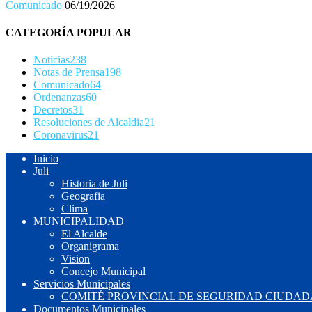
Comunicado
06/19/2026
CATEGORÍA POPULAR
Noticias
238
Notas de Prensa
198
Comunicado
64
Ordenanzas
60
Decretos
31
Resoluciones de Alcaldia
21
Coronavirus
21
Inicio
Juli
Historia de Juli
Geografia
Clima
MUNICIPALIDAD
El Alcalde
Organigrama
Vision
Concejo Municipal
Servicios Municipales
COMITÉ PROVINCIAL DE SEGURIDAD CIUDADA
Documentos Municipales