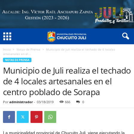
Inicio
Notas de Prensa
Municipio de Juli realiza el techado de 4 locales
artesanales en el...
NOTAS DE PRENSA
Municipio de Juli realiza el techado
de 4 locales artesanales en el
centro poblado de Sorapa
Por
administrador
-
03/18/2019
666
0
La municipalidad provincial de Chucuito Juli, viene ejecutando la