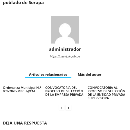
poblado de Sorapa
administrador
https://munijuli.gob.pe
Artículos relacionados
Más del autor
Ordenanza Municipal N.°
CONVOCATORIA DEL
CONVOCATORIA AL
009-2026-MPCH-J/CM
PROCESO DE SELECCIÓN
PROCESO DE SELECCIÓN
DE LA EMPRESA PRIVADA
DE LA ENTIDAD PRIVADA
SUPERVISORA
DEJA UNA RESPUESTA