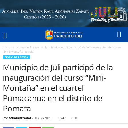
Inicio
Notas de Prensa
Municipio de Juli participó de la inauguración del curso
“Mini-Montaña” en el...
NOTAS DE PRENSA
Municipio de Juli participó de la
inauguración del curso “Mini-
Montaña” en el cuartel
Pumacahua en el distrito de
Pomata
Por
administrador
-
03/18/2019
742
0