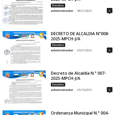
Decretos
administrador
-
08/21/2025
0
DECRETO DE ALCALDIA N°008-
2025-MPCH-J/A
Decretos
administrador
-
05/31/2025
0
Decreto de Alcaldía N.° 007-
2025-MPCH-J/A
Decretos
administrador
-
05/15/2025
0
Ordenanza Municipal N.° 004-