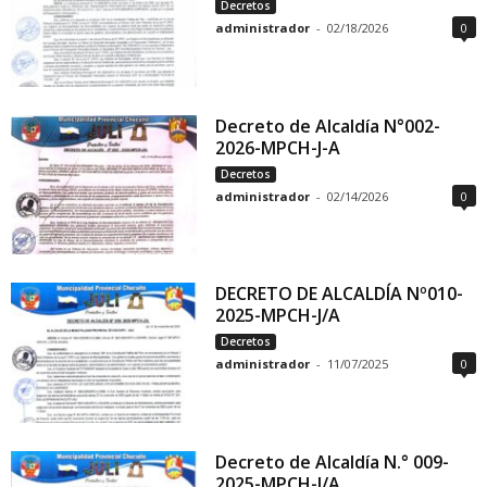
Decretos
administrador
-
02/18/2026
0
Decreto de Alcaldía N°002-
2026-MPCH-J-A
Decretos
administrador
-
02/14/2026
0
DECRETO DE ALCALDÍA Nº010-
2025-MPCH-J/A
Decretos
administrador
-
11/07/2025
0
Decreto de Alcaldía N.° 009-
2025-MPCH-J/A