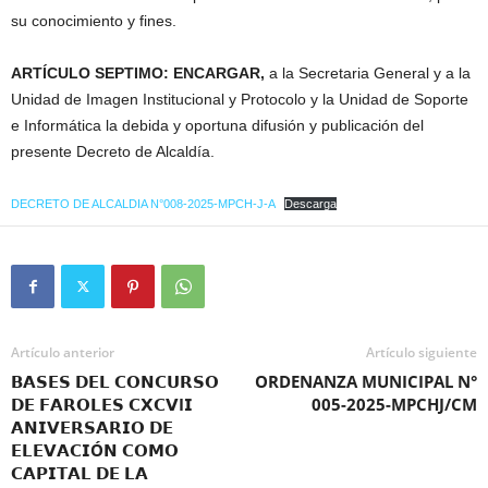
su conocimiento y fines.
ARTÍCULO SEPTIMO: ENCARGAR,
a la Secretaria General y a la
Unidad de Imagen Institucional y Protocolo y la Unidad de Soporte
e Informática la debida y oportuna difusión y publicación del
presente Decreto de Alcaldía.
DECRETO DE ALCALDIA N°008-2025-MPCH-J-A
Descarga
Artículo anterior
Artículo siguiente
𝗕𝗔𝗦𝗘𝗦 𝗗𝗘𝗟 𝗖𝗢𝗡𝗖𝗨𝗥𝗦𝗢
ORDENANZA MUNICIPAL N°
𝗗𝗘 𝗙𝗔𝗥𝗢𝗟𝗘𝗦 𝗖𝗫𝗖𝗩I𝗜
005-2025-MPCHJ/CM
𝗔𝗡𝗜𝗩𝗘𝗥𝗦𝗔𝗥𝗜𝗢 𝗗𝗘
𝗘𝗟𝗘𝗩𝗔𝗖𝗜Ó𝗡 𝗖𝗢𝗠𝗢
𝗖𝗔𝗣𝗜𝗧𝗔𝗟 𝗗𝗘 𝗟𝗔