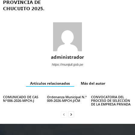
𝗣𝗥𝗢𝗩𝗜𝗡𝗖𝗜𝗔 𝗗𝗘
𝗖𝗛𝗨𝗖𝗨𝗜𝗧𝗢 𝟮𝟬𝟮5.
administrador
https://munijuli.gob.pe
Artículos relacionados
Más del autor
COMUNICADO DE CAS
Ordenanza Municipal N.°
CONVOCATORIA DEL
N°006-2026-MPCH-J
009-2026-MPCH-J/CM
PROCESO DE SELECCIÓN
DE LA EMPRESA PRIVADA