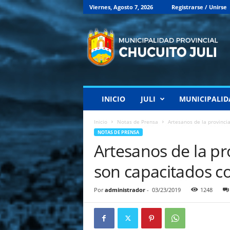
Viernes, Agosto 7, 2026
Registrarse / Unirse
M
u
n
i
c
i
p
INICIO
JULI
MUNICIPALID
a
l
i
Inicio
Notas de Prensa
Artesanos de la provincia
d
NOTAS DE PRENSA
a
Artesanos de la pro
d
P
son capacitados co
r
o
Por
administrador
-
03/23/2019
1248
v
i
n
c