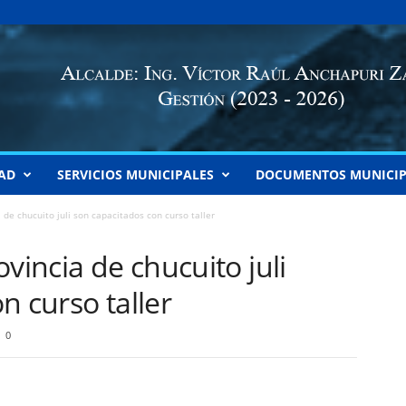
AD
SERVICIOS MUNICIPALES
DOCUMENTOS MUNICIP
 de chucuito juli son capacitados con curso taller
vincia de chucuito juli
n curso taller
0