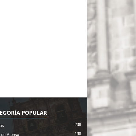
EGORÍA POPULAR
238
ias
198
 de Prensa