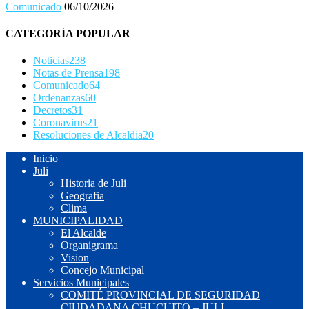
Comunicado
06/10/2026
CATEGORÍA POPULAR
Noticias
238
Notas de Prensa
198
Comunicado
64
Ordenanzas
60
Decretos
31
Coronavirus
21
Resoluciones de Alcaldia
20
Inicio
Juli
Historia de Juli
Geografia
Clima
MUNICIPALIDAD
El Alcalde
Organigrama
Vision
Concejo Municipal
Servicios Municipales
COMITÉ PROVINCIAL DE SEGURIDAD
CIUDADANA CHUCUITO – JULI