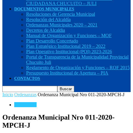
CIUDADANA CHUCUITO – JULI
DOCUMENTOS MUNICIPALES
Resoluciones de Gerencia Municipal
Resolución del Alcaldía
Ordenanzas Municipales 2020 – 2021
Decretos de Alcaldia
Manual de Organización y Funciones – MOF
Plan Desarrollo Concertado
Plan Estratégico Institucional 2019 – 2022
Plan Operativo Institucional (POI) 2023-2026
Portal de Transparencia de la Municipalidad Provincial
Chucuito Juli
Reglamento de Organización y Funciones – ROF 2015
Presupuesto Institucional de Apertura – PIA
CONTACTOS
Inicio
Ordenanzas
Ordenanza Municipal Nro 011-2020-MPCH-J
Ordenanzas
Ordenanza Municipal Nro 011-2020-
MPCH-J