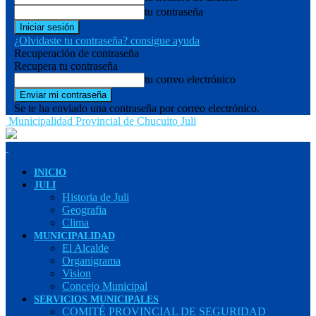
tu contraseña
¿Olvidaste tu contraseña? consigue ayuda
Recuperación de contraseña
Recupera tu contraseña
tu correo electrónico
Se te ha enviado una contraseña por correo electrónico.
Municipalidad Provincial de Chucuito Juli
INICIO
JULI
Historia de Juli
Geografia
Clima
MUNICIPALIDAD
El Alcalde
Organigrama
Vision
Concejo Municipal
SERVICIOS MUNICIPALES
COMITÉ PROVINCIAL DE SEGURIDAD