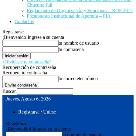
Chucuito Juli
Reglamento de Organización y Funciones – ROF 2015
Presupuesto Institucional de Apertura – PIA
Contactos
Registrarse
¡Bienvenido!
Ingrese a su cuenta
tu nombre de usuario
tu contraseña
¿Olvidaste tu contraseña?
Recuperación de contraseña
Recupera tu contraseña
tu correo electrónico
Buscar
Jueves, Agosto 6, 2026
Registrarse / Unirse
Registrarse
¡Bienvenido! Ingresa en tu cuenta
tu nombre de usuario