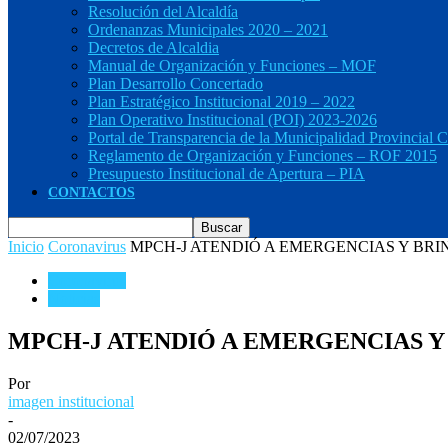
Resolución del Alcaldía
Ordenanzas Municipales 2020 – 2021
Decretos de Alcaldia
Manual de Organización y Funciones – MOF
Plan Desarrollo Concertado
Plan Estratégico Institucional 2019 – 2022
Plan Operativo Institucional (POI) 2023-2026
Portal de Transparencia de la Municipalidad Provincial C
Reglamento de Organización y Funciones – ROF 2015
Presupuesto Institucional de Apertura – PIA
CONTACTOS
Inicio
Coronavirus
MPCH-J ATENDIÓ A EMERGENCIAS Y BRIND
Coronavirus
Noticias
MPCH-J ATENDIÓ A EMERGENCIAS Y 
Por
imagen institucional
-
02/07/2023