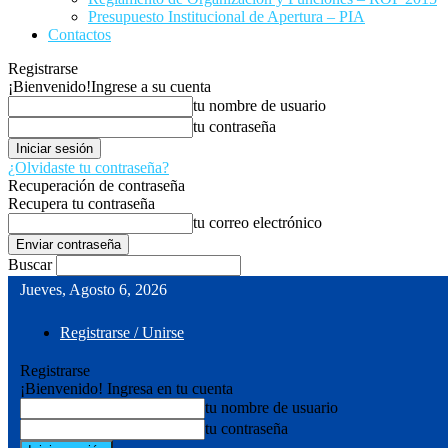
Presupuesto Institucional de Apertura – PIA
Contactos
Registrarse
¡Bienvenido!
Ingrese a su cuenta
tu nombre de usuario
tu contraseña
¿Olvidaste tu contraseña?
Recuperación de contraseña
Recupera tu contraseña
tu correo electrónico
Buscar
Jueves, Agosto 6, 2026
Registrarse / Unirse
Registrarse
¡Bienvenido! Ingresa en tu cuenta
tu nombre de usuario
tu contraseña