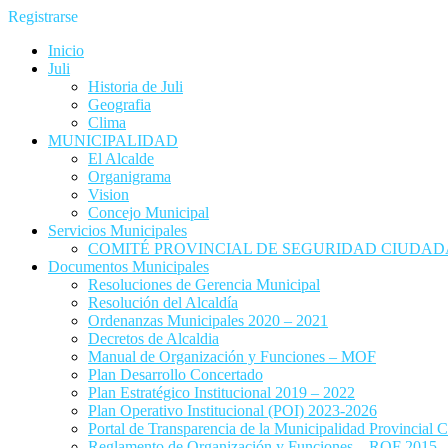
Registrarse
Inicio
Juli
Historia de Juli
Geografia
Clima
MUNICIPALIDAD
El Alcalde
Organigrama
Vision
Concejo Municipal
Servicios Municipales
COMITÉ PROVINCIAL DE SEGURIDAD CIUDADA
Documentos Municipales
Resoluciones de Gerencia Municipal
Resolución del Alcaldía
Ordenanzas Municipales 2020 – 2021
Decretos de Alcaldia
Manual de Organización y Funciones – MOF
Plan Desarrollo Concertado
Plan Estratégico Institucional 2019 – 2022
Plan Operativo Institucional (POI) 2023-2026
Portal de Transparencia de la Municipalidad Provincial C
Reglamento de Organización y Funciones – ROF 2015