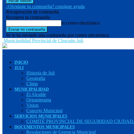
¿Olvidaste tu contraseña? consigue ayuda
Recuperación de contraseña
Recupera tu contraseña
tu correo electrónico
Se te ha enviado una contraseña por correo electrónico.
Municipalidad Provincial de Chucuito Juli
INICIO
JULI
Historia de Juli
Geografia
Clima
MUNICIPALIDAD
El Alcalde
Organigrama
Vision
Concejo Municipal
SERVICIOS MUNICIPALES
COMITÉ PROVINCIAL DE SEGURIDAD CIUDADA
DOCUMENTOS MUNICIPALES
Resoluciones de Gerencia Municipal