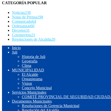
CATEGORÍA POPULAR
Noticias
238
Notas de Prensa
198
Comunicado
64
Ordenanzas
60
Decretos
31
Coronavirus
21
Resoluciones de Alcaldia
20
Inicio
Juli
Historia de Juli
Geografia
Clima
MUNICIPALIDAD
El Alcalde
Organigrama
Vision
Concejo Municipal
Servicios Municipales
COMITÉ PROVINCIAL DE SEGURIDAD CIUDADA
Documentos Municipales
Resoluciones de Gerencia Municipal
Resolución del Alcaldía