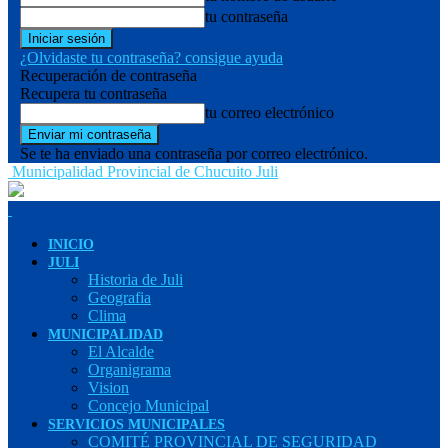
tu contraseña
¿Olvidaste tu contraseña? consigue ayuda
Recuperación de contraseña
Recupera tu contraseña
tu correo electrónico
Se te ha enviado una contraseña por correo electrónico.
Municipalidad Provincial de Chucuito Juli
INICIO
JULI
Historia de Juli
Geografia
Clima
MUNICIPALIDAD
El Alcalde
Organigrama
Vision
Concejo Municipal
SERVICIOS MUNICIPALES
COMITÉ PROVINCIAL DE SEGURIDAD