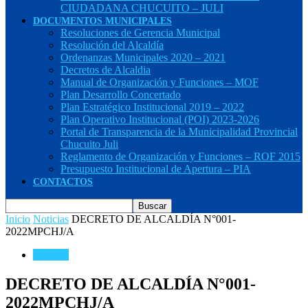
CIUDADANA CHUCUITO – JULI
DOCUMENTOS MUNICIPALES
Resoluciones de Gerencia Municipal
Resolución del Alcaldía
Ordenanzas Municipales 2020 – 2021
Decretos de Alcaldia
Manual de Organización y Funciones – MOF
Plan Desarrollo Concertado
Plan Estratégico Institucional 2019 – 2022
Plan Operativo Institucional (POI) 2023-2026
Portal de Transparencia de la Municipalidad Provincial
Chucuito Juli
Reglamento de Organización y Funciones – ROF 2015
Presupuesto Institucional de Apertura – PIA
CONTACTOS
Inicio
Noticias
DECRETO DE ALCALDÍA N°001-
2022MPCHJ/A
Noticias
DECRETO DE ALCALDÍA N°001-
2022MPCHJ/A