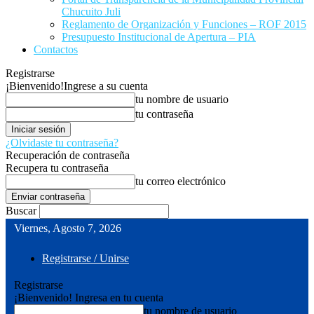
Chucuito Juli
Reglamento de Organización y Funciones – ROF 2015
Presupuesto Institucional de Apertura – PIA
Contactos
Registrarse
¡Bienvenido!
Ingrese a su cuenta
tu nombre de usuario
tu contraseña
¿Olvidaste tu contraseña?
Recuperación de contraseña
Recupera tu contraseña
tu correo electrónico
Buscar
Viernes, Agosto 7, 2026
Registrarse / Unirse
Registrarse
¡Bienvenido! Ingresa en tu cuenta
tu nombre de usuario