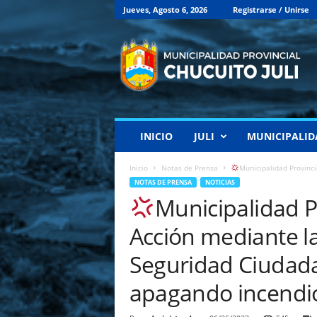
Jueves, Agosto 6, 2026
Registrarse / Unirse
M
u
n
i
c
i
p
INICIO
JULI
MUNICIPALID
a
l
i
Inicio
Notas de Prensa
Municipalidad Provinci
d
NOTAS DE PRENSA
NOTICIAS
a
Municipalidad Pr
d
P
Acción mediante l
r
o
Seguridad Ciudada
v
apagando incendio
i
n
c