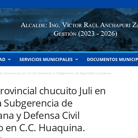
AD
SERVICIOS MUNICIPALES
DOCUMENTOS MUNICIP
al chucuito Juli en Acción mediante la Subgerencia de Seguridad Ciudadana...
ovincial chucuito Juli en
a Subgerencia de
na y Defensa Civil
 en C.C. Huaquina.