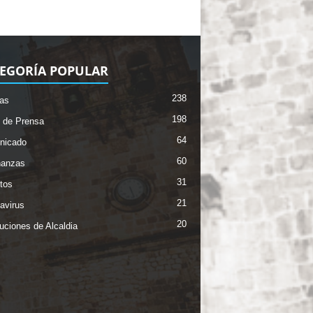
EGORÍA POPULAR
238
ias
198
 de Prensa
64
nicado
60
nanzas
31
tos
21
avirus
20
uciones de Alcaldia