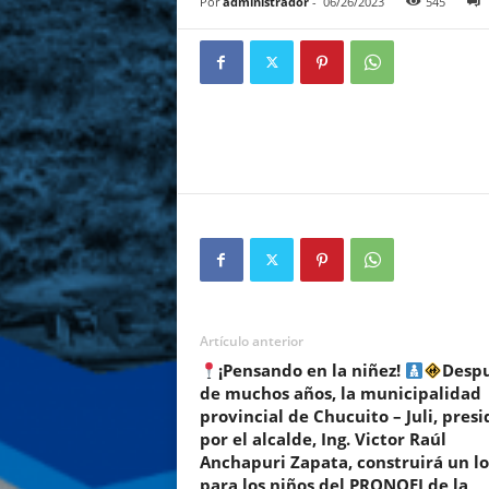
Por
administrador
-
06/26/2023
545
i
a
l
d
e
C
h
u
c
u
i
t
o
J
u
Artículo anterior
l
¡Pensando en la niñez!
Desp
i
de muchos años, la municipalidad
provincial de Chucuito – Juli, presi
por el alcalde, Ing. Victor Raúl
Anchapuri Zapata, construirá un lo
para los niños del PRONOEI de la