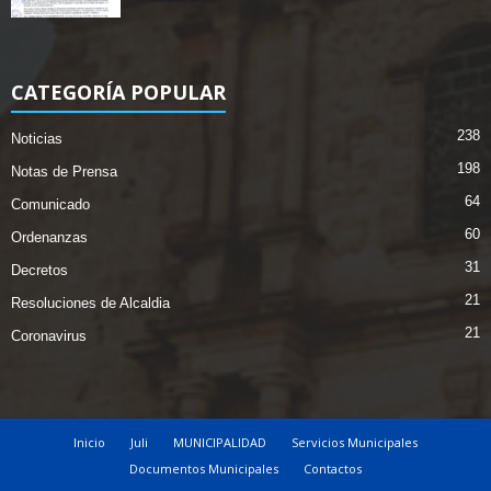
CATEGORÍA POPULAR
238
Noticias
198
Notas de Prensa
64
Comunicado
60
Ordenanzas
31
Decretos
21
Resoluciones de Alcaldia
21
Coronavirus
Inicio
Juli
MUNICIPALIDAD
Servicios Municipales
Documentos Municipales
Contactos