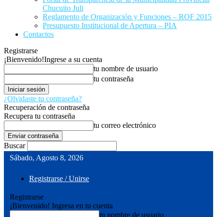
Chucuito Juli
Reglamento de Organización y Funciones – ROF 2015
Presupuesto Institucional de Apertura – PIA
Contactos
Registrarse
¡Bienvenido!
Ingrese a su cuenta
tu nombre de usuario
tu contraseña
¿Olvidaste tu contraseña?
Recuperación de contraseña
Recupera tu contraseña
tu correo electrónico
Buscar
Sábado, Agosto 8, 2026
Registrarse / Unirse
Registrarse
¡Bienvenido! Ingresa en tu cuenta
tu nombre de usuario