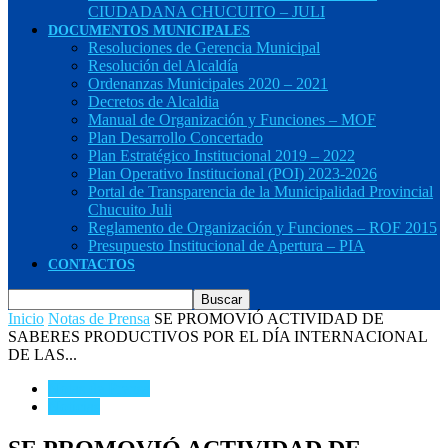
CIUDADANA CHUCUITO – JULI
DOCUMENTOS MUNICIPALES
Resoluciones de Gerencia Municipal
Resolución del Alcaldía
Ordenanzas Municipales 2020 – 2021
Decretos de Alcaldia
Manual de Organización y Funciones – MOF
Plan Desarrollo Concertado
Plan Estratégico Institucional 2019 – 2022
Plan Operativo Institucional (POI) 2023-2026
Portal de Transparencia de la Municipalidad Provincial
Chucuito Juli
Reglamento de Organización y Funciones – ROF 2015
Presupuesto Institucional de Apertura – PIA
CONTACTOS
Inicio
Notas de Prensa
SE PROMOVIÓ ACTIVIDAD DE
SABERES PRODUCTIVOS POR EL DÍA INTERNACIONAL
DE LAS...
Notas de Prensa
Noticias