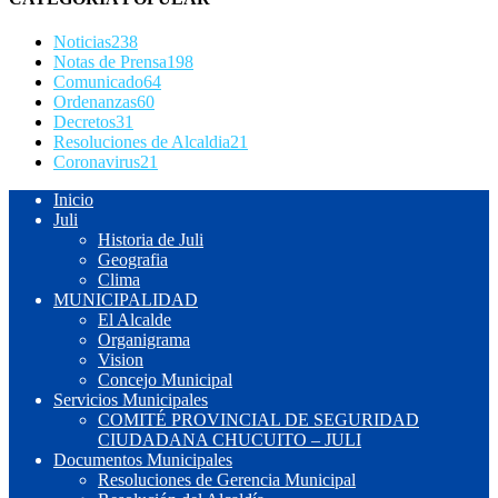
Noticias
238
Notas de Prensa
198
Comunicado
64
Ordenanzas
60
Decretos
31
Resoluciones de Alcaldia
21
Coronavirus
21
Inicio
Juli
Historia de Juli
Geografia
Clima
MUNICIPALIDAD
El Alcalde
Organigrama
Vision
Concejo Municipal
Servicios Municipales
COMITÉ PROVINCIAL DE SEGURIDAD
CIUDADANA CHUCUITO – JULI
Documentos Municipales
Resoluciones de Gerencia Municipal