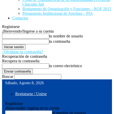
Chucuito Juli
Reglamento de Organización y Funciones – ROF 2015
Presupuesto Institucional de Apertura – PIA
Contactos
Registrarse
¡Bienvenido!
Ingrese a su cuenta
tu nombre de usuario
tu contraseña
¿Olvidaste tu contraseña?
Recuperación de contraseña
Recupera tu contraseña
tu correo electrónico
Buscar
Sábado, Agosto 8, 2026
Registrarse / Unirse
Registrarse
¡Bienvenido! Ingresa en tu cuenta
tu nombre de usuario