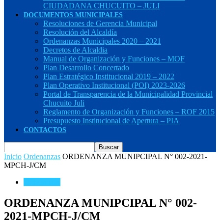
CIUDADANA CHUCUITO – JULI
DOCUMENTOS MUNICIPALES
Resoluciones de Gerencia Municipal
Resolución del Alcaldía
Ordenanzas Municipales 2020 – 2021
Decretos de Alcaldia
Manual de Organización y Funciones – MOF
Plan Desarrollo Concertado
Plan Estratégico Institucional 2019 – 2022
Plan Operativo Institucional (POI) 2023-2026
Portal de Transparencia de la Municipalidad Provincial
Chucuito Juli
Reglamento de Organización y Funciones – ROF 2015
Presupuesto Institucional de Apertura – PIA
CONTACTOS
Inicio
Ordenanzas
ORDENANZA MUNIPCIPAL N° 002-2021-
MPCH-J/CM
Ordenanzas
ORDENANZA MUNIPCIPAL N° 002-
2021-MPCH-J/CM