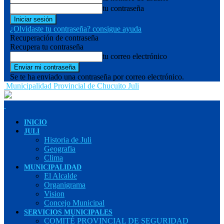
tu contraseña
¿Olvidaste tu contraseña? consigue ayuda
Recuperación de contraseña
Recupera tu contraseña
tu correo electrónico
Se te ha enviado una contraseña por correo electrónico.
Municipalidad Provincial de Chucuito Juli
INICIO
JULI
Historia de Juli
Geografia
Clima
MUNICIPALIDAD
El Alcalde
Organigrama
Vision
Concejo Municipal
SERVICIOS MUNICIPALES
COMITÉ PROVINCIAL DE SEGURIDAD