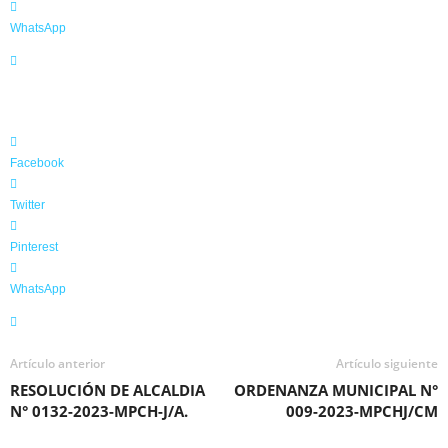
l
WhatsApp
d
e
C
h
u
c
u
Facebook
i
t
Twitter
o
J
Pinterest
u
l
WhatsApp
i
Artículo anterior
Artículo siguiente
RESOLUCIÓN DE ALCALDIA
ORDENANZA MUNICIPAL N°
N° 0132-2023-MPCH-J/A.
009-2023-MPCHJ/CM