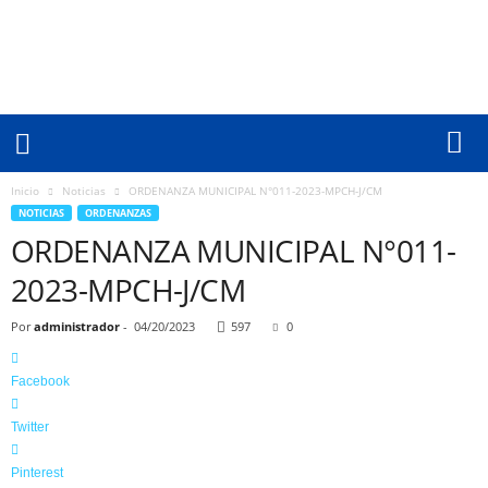
M
u
n
i
c
i
p
a
l
Inicio
Noticias
ORDENANZA MUNICIPAL N°011-2023-MPCH-J/CM
i
NOTICIAS
ORDENANZAS
d
ORDENANZA MUNICIPAL N°011-
a
d
2023-MPCH-J/CM
P
r
Por
administrador
-
04/20/2023
597
0
o
v
Facebook
i
n
Twitter
c
i
Pinterest
a