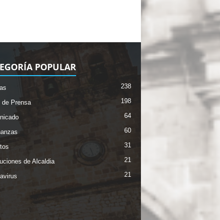
EGORÍA POPULAR
238
ias
198
 de Prensa
64
nicado
60
nanzas
31
tos
21
uciones de Alcaldia
21
avirus