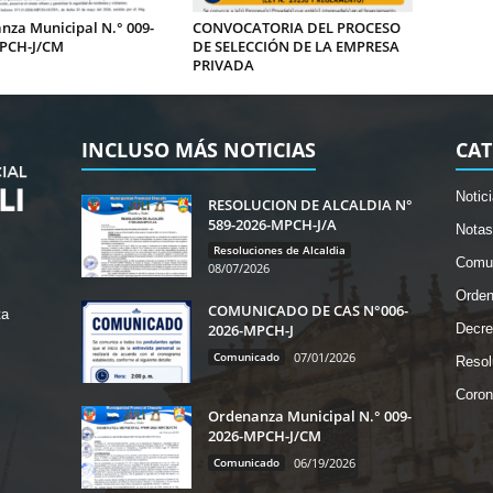
nza Municipal N.° 009-
CONVOCATORIA DEL PROCESO
PCH-J/CM
DE SELECCIÓN DE LA EMPRESA
PRIVADA
INCLUSO MÁS NOTICIAS
CAT
Notic
RESOLUCION DE ALCALDIA N°
589-2026-MPCH-J/A
Notas
Resoluciones de Alcaldia
Comu
08/07/2026
Orde
COMUNICADO DE CAS N°006-
ta
2026-MPCH-J
Decre
Comunicado
07/01/2026
Resol
Coron
Ordenanza Municipal N.° 009-
2026-MPCH-J/CM
Comunicado
06/19/2026