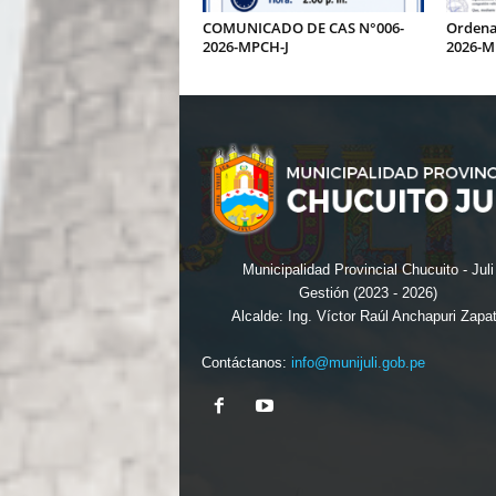
COMUNICADO DE CAS N°006-
Ordena
2026-MPCH-J
2026-M
Municipalidad Provincial Chucuito - Juli
Gestión (2023 - 2026)
Alcalde: Ing. Víctor Raúl Anchapuri Zapa
Contáctanos:
info@munijuli.gob.pe