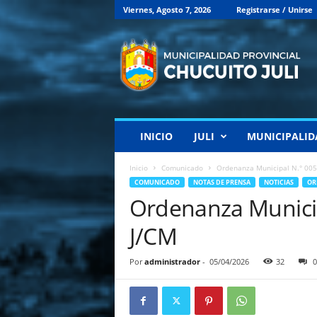
Viernes, Agosto 7, 2026
Registrarse / Unirse
M
u
n
i
c
i
p
INICIO
JULI
MUNICIPALID
a
l
i
Inicio
Comunicado
Ordenanza Municipal N.° 00
d
COMUNICADO
NOTAS DE PRENSA
NOTICIAS
OR
a
Ordenanza Munici
d
P
J/CM
r
o
Por
administrador
-
05/04/2026
32
0
v
i
n
c