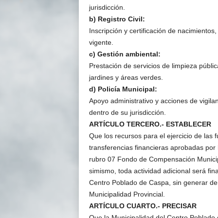
jurisdicción.
b) Registro Civil:
Inscripción y certificación de nacimiento
vigente.
c) Gestión ambiental:
Prestación de servicios de limpieza públ
jardines y áreas verdes.
d) Policía Municipal:
Apoyo administrativo y acciones de vigila
dentro de su jurisdicción.
ARTÍCULO TERCERO.- ESTABLECER
Que los recursos para el ejercicio de las
transferencias financieras aprobadas por l
rubro 07 Fondo de Compensación Munic
simismo, toda actividad adicional será fi
Centro Poblado de Caspa, sin generar dem
Municipalidad Provincial.
ARTÍCULO CUARTO.- PRECISAR
Que la Municipalidad del Centro Poblado 