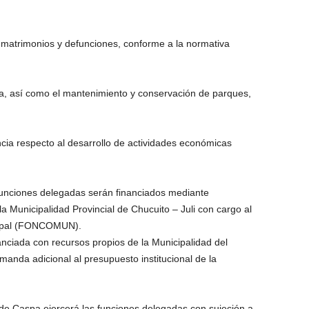
s, matrimonios y defunciones, conforme a la normativa
ica, así como el mantenimiento y conservación de parques,
ncia respecto al desarrollo de actividades económicas
 funciones delegadas serán financiados mediante
a Municipalidad Provincial de Chucuito – Juli con cargo al
ipal (FONCOMUN).
nanciada con recursos propios de la Municipalidad del
anda adicional al presupuesto institucional de la
de Caspa ejercerá las funciones delegadas con sujeción a