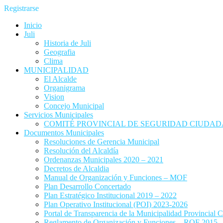
Registrarse
Inicio
Juli
Historia de Juli
Geografia
Clima
MUNICIPALIDAD
El Alcalde
Organigrama
Vision
Concejo Municipal
Servicios Municipales
COMITÉ PROVINCIAL DE SEGURIDAD CIUDADA
Documentos Municipales
Resoluciones de Gerencia Municipal
Resolución del Alcaldía
Ordenanzas Municipales 2020 – 2021
Decretos de Alcaldia
Manual de Organización y Funciones – MOF
Plan Desarrollo Concertado
Plan Estratégico Institucional 2019 – 2022
Plan Operativo Institucional (POI) 2023-2026
Portal de Transparencia de la Municipalidad Provincial C
Reglamento de Organización y Funciones – ROF 2015