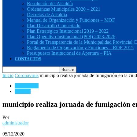
Resolución del Alcaldía
Ordenanzas Municipales 2020 – 2021
Decretos de Alcaldia
Manual de Organización y Funciones – MOF
Plan Desarrollo Concertado
Plan Estratégico Institucional 2019 – 2022
Plan Operativo Institucional (POI) 2023-2026
Portal de Transparencia de la Municipalidad Provincial C
Reglamento de Organización y Funciones – ROF 2015
Presupuesto Institucional de Apertura – PIA
CONTACTOS
Inicio
Coronavirus
municipio realiza jornada de fumigación en la ciud
Coronavirus
Noticias
municipio realiza jornada de fumigación en
Por
administrador
-
05/12/2020