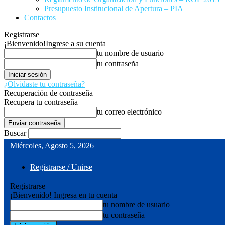
Presupuesto Institucional de Apertura – PIA
Contactos
Registrarse
¡Bienvenido!
Ingrese a su cuenta
tu nombre de usuario
tu contraseña
¿Olvidaste tu contraseña?
Recuperación de contraseña
Recupera tu contraseña
tu correo electrónico
Buscar
Miércoles, Agosto 5, 2026
Registrarse / Unirse
Registrarse
¡Bienvenido! Ingresa en tu cuenta
tu nombre de usuario
tu contraseña