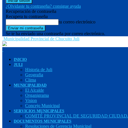
¿Olvidaste tu contraseña? consigue ayuda
Recuperación de contraseña
Recupera tu contraseña
tu correo electrónico
Se te ha enviado una contraseña por correo electrónico.
Municipalidad Provincial de Chucuito Juli
INICIO
JULI
Historia de Juli
Geografia
Clima
MUNICIPALIDAD
El Alcalde
Organigrama
Vision
Concejo Municipal
SERVICIOS MUNICIPALES
COMITÉ PROVINCIAL DE SEGURIDAD CIUDADA
DOCUMENTOS MUNICIPALES
Resoluciones de Gerencia Municipal