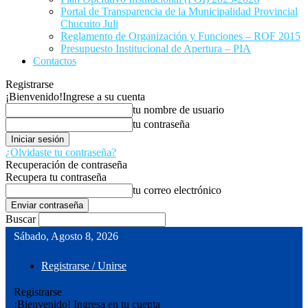
Portal de Transparencia de la Municipalidad Provincial
Chucuito Juli
Reglamento de Organización y Funciones – ROF 2015
Presupuesto Institucional de Apertura – PIA
Contactos
Registrarse
¡Bienvenido!
Ingrese a su cuenta
tu nombre de usuario
tu contraseña
¿Olvidaste tu contraseña?
Recuperación de contraseña
Recupera tu contraseña
tu correo electrónico
Buscar
Sábado, Agosto 8, 2026
Registrarse / Unirse
Registrarse
¡Bienvenido! Ingresa en tu cuenta