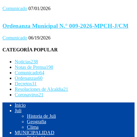
Comunicado
07/01/2026
Ordenanza Municipal N.° 009-2026-MPCH-J/CM
Comunicado
06/19/2026
CATEGORÍA POPULAR
Noticias
238
Notas de Prensa
198
Comunicado
64
Ordenanzas
60
Decretos
31
Resoluciones de Alcaldia
21
Coronavirus
21
Inicio
Juli
Historia de Juli
Geografia
Clima
MUNICIPALIDAD