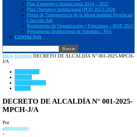
Plan Estratégico Institucional 2019 – 2022
Plan Operativo Institucional (POI) 2023-2026
Portal de Transparencia de la Municipalidad Provincial
Chucuito Juli
Reglamento de Organización y Funciones – ROF 2015
Presupuesto Institucional de Apertura – PIA
CONTACTOS
Inicio
Decretos
DECRETO DE ALCALDÍA N° 001-2025-MPCH-
J/A
Comunicado
Decretos
Notas de Prensa
Noticias
DECRETO DE ALCALDÍA N° 001-2025-
MPCH-J/A
Por
administrador
-