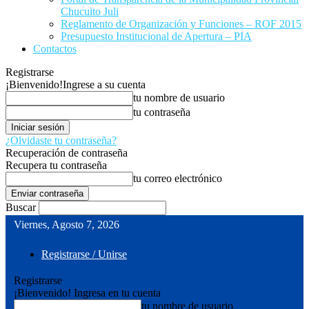
Chucuito Juli
Reglamento de Organización y Funciones – ROF 2015
Presupuesto Institucional de Apertura – PIA
Contactos
Registrarse
¡Bienvenido!
Ingrese a su cuenta
tu nombre de usuario
tu contraseña
¿Olvidaste tu contraseña?
Recuperación de contraseña
Recupera tu contraseña
tu correo electrónico
Buscar
Viernes, Agosto 7, 2026
Registrarse / Unirse
Registrarse
¡Bienvenido! Ingresa en tu cuenta
tu nombre de usuario