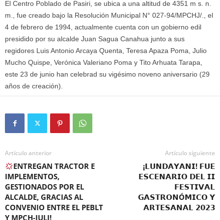
El Centro Poblado de Pasiri, se ubica a una altitud de 4351 m s. n.
m., fue creado bajo la Resolución Municipal N° 027-94/MPCHJ/., el
4 de febrero de 1994, actualmente cuenta con un gobierno edil
presidido por su alcalde Juan Sagua Canahua junto a sus
regidores Luis Antonio Arcaya Quenta, Teresa Apaza Poma, Julio
Mucho Quispe, Verónica Valeriano Poma y Tito Arhuata Tarapa,
este 23 de junio han celebrad su vigésimo noveno aniversario (29
años de creación).
Artículo anterior
Artículo siguiente
ENTREGAN TRACTOR E
¡𝗟𝗨𝗡𝗗𝗔𝗬𝗔𝗡𝗜! 𝗙𝗨𝗘
IMPLEMENTOS,
𝗘𝗦𝗖𝗘𝗡𝗔𝗥𝗜𝗢 𝗗𝗘𝗟 𝗜𝗜
GESTIONADOS POR EL
𝗙𝗘𝗦𝗧𝗜𝗩𝗔𝗟
ALCALDE, GRACIAS AL
𝗚𝗔𝗦𝗧𝗥𝗢𝗡Ó𝗠𝗜𝗖𝗢 𝗬
CONVENIO ENTRE EL PEBLT
𝗔𝗥𝗧𝗘𝗦𝗔𝗡𝗔𝗟 𝟮𝟬𝟮𝟯
Y MPCH-JULI!