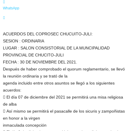
l
WhatsApp
d
e
C
h
ACUERDOS DEL COPROSEC CHUCUITO-JULI:
u
SESION : ORDINARIA
c
u
LUGAR : SALON CONSISTORIAL DE LA MUNCIPALIDAD
i
PROVINCIAL DE CHUCITO-JULI
t
FECHA : 30 DE NOVIEMBRE DEL 2021.
o
Después de haber comprobado el quorum reglamentario, se llevó
J
la reunión ordinaria y se trató de la
u
agenda incluido entre otros asuntos se llegó a los siguientes
l
acuerdos:
i
 El día 07 de diciembre del 2021 se permitirá una misa religiosa
de alba
 Así mismo se permitirá el pasacalle de los sicuris y zampoñistas
en honor a la virgen
inmaculada concepción