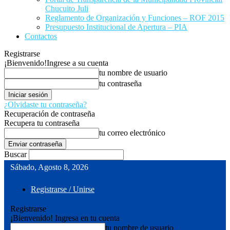
Chucuito Juli
Reglamento de Organización y Funciones – ROF 2015
Presupuesto Institucional de Apertura – PIA
Contactos
Registrarse
¡Bienvenido!
Ingrese a su cuenta
tu nombre de usuario
tu contraseña
¿Olvidaste tu contraseña?
Recuperación de contraseña
Recupera tu contraseña
tu correo electrónico
Buscar
Sábado, Agosto 8, 2026
Registrarse / Unirse
Registrarse
¡Bienvenido! Ingresa en tu cuenta
tu nombre de usuario