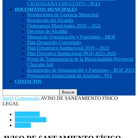
CIUDADANA CHUCUITO – JULI
DOCUMENTOS MUNICIPALES
Resoluciones de Gerencia Municipal
Resolución del Alcaldía
Ordenanzas Municipales 2020 – 2021
Decretos de Alcaldia
Manual de Organización y Funciones – MOF
Plan Desarrollo Concertado
Plan Estratégico Institucional 2019 – 2022
Plan Operativo Institucional (POI) 2023-2026
Portal de Transparencia de la Municipalidad Provincial
Chucuito Juli
Reglamento de Organización y Funciones – ROF 2015
Presupuesto Institucional de Apertura – PIA
CONTACTOS
Inicio
Comunicado
AVISO DE SANEAMIENTO FÍSICO
LEGAL
Comunicado
Notas de Prensa
Noticias