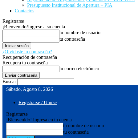
Presupuesto Institucional de Apertura – PIA
Contactos
Registrarse
¡Bienvenido!
Ingrese a su cuenta
tu nombre de usuario
tu contraseña
¿Olvidaste tu contraseña?
Recuperación de contraseña
Recupera tu contraseña
tu correo electrónico
Buscar
Sábado, Agosto 8, 2026
Registrarse / Unirse
Registrarse
¡Bienvenido! Ingresa en tu cuenta
tu nombre de usuario
tu contraseña