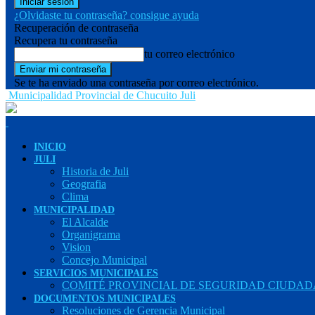
¿Olvidaste tu contraseña? consigue ayuda
Recuperación de contraseña
Recupera tu contraseña
tu correo electrónico
Se te ha enviado una contraseña por correo electrónico.
Municipalidad Provincial de Chucuito Juli
INICIO
JULI
Historia de Juli
Geografia
Clima
MUNICIPALIDAD
El Alcalde
Organigrama
Vision
Concejo Municipal
SERVICIOS MUNICIPALES
COMITÉ PROVINCIAL DE SEGURIDAD CIUDADA
DOCUMENTOS MUNICIPALES
Resoluciones de Gerencia Municipal