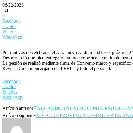
06/22/2023
368
0
Facebook
Twitter
Pinterest
WhatsApp
Por motivos de celebrarse el Año nuevo Andino 5531 y el próximo 24 d
Desarrollo Económico entregaron un tractor agrícola con implementos 
La gestión se realizó mediante firma de Convenio marco y específico 
Revilla Director encargado del PEBLT y todo el personal.
Facebook
Twitter
Pinterest
WhatsApp
Artículo anterior
☑️𝐀𝐋𝐂𝐀𝐋𝐃𝐄 𝐀𝐍𝐔𝐍𝐂𝐈Ó 𝐂𝐎𝐍𝐂𝐔𝐑𝐒𝐎 𝐃𝐄 𝐃𝐀𝐍
Artículo siguiente
ALCALDE PROVINCIAL PARTICIPA EN ANI