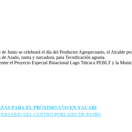
e Junio se celebrará el día del Productor Agropecuario, el Alcalde pr
de Arado, rastra y surcadora, para Tecnificación agraria.
entre el Proyecto Especial Binacional Lago Titicaca PEBLT y la Munici
𝐙𝐀𝐒 𝐏𝐀𝐑𝐀 𝐄𝐋 𝐏𝐑Ó𝐗𝐈𝐌𝐎 𝐀Ñ𝐎 𝐄𝐍 𝐘𝐀𝐂𝐀𝐑𝐈
VERSARIO DEL CENTRO POBLADO DE PASIRI