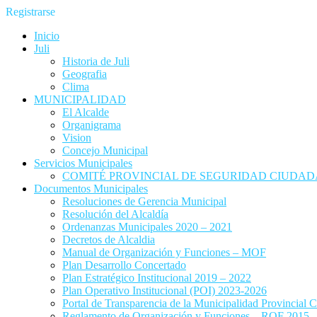
Registrarse
Inicio
Juli
Historia de Juli
Geografia
Clima
MUNICIPALIDAD
El Alcalde
Organigrama
Vision
Concejo Municipal
Servicios Municipales
COMITÉ PROVINCIAL DE SEGURIDAD CIUDADA
Documentos Municipales
Resoluciones de Gerencia Municipal
Resolución del Alcaldía
Ordenanzas Municipales 2020 – 2021
Decretos de Alcaldia
Manual de Organización y Funciones – MOF
Plan Desarrollo Concertado
Plan Estratégico Institucional 2019 – 2022
Plan Operativo Institucional (POI) 2023-2026
Portal de Transparencia de la Municipalidad Provincial C
Reglamento de Organización y Funciones – ROF 2015