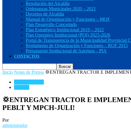
Resolución del Alcaldía
Ordenanzas Municipales 2020 – 2021
Decretos de Alcaldia
Manual de Organización y Funciones – MOF
Plan Desarrollo Concertado
Plan Estratégico Institucional 2019 – 2022
Plan Operativo Institucional (POI) 2023-2026
Portal de Transparencia de la Municipalidad Provincial C
Reglamento de Organización y Funciones – ROF 2015
Presupuesto Institucional de Apertura – PIA
CONTACTOS
Inicio
Notas de Prensa
💢ENTREGAN TRACTOR E IMPLEMENTO
Notas de Prensa
Noticias
💢ENTREGAN TRACTOR E IMPLEMENT
PEBLT Y MPCH-JULI!
Por
administrador
-