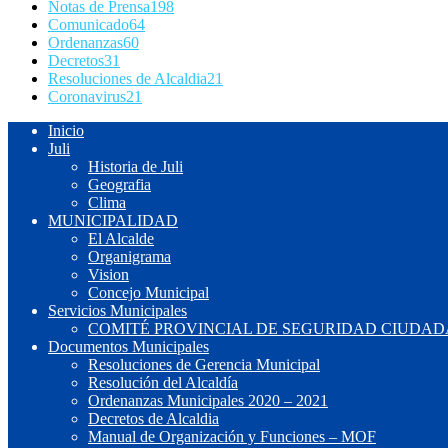
Notas de Prensa
198
Comunicado
64
Ordenanzas
60
Decretos
31
Resoluciones de Alcaldia
21
Coronavirus
21
Inicio
Juli
Historia de Juli
Geografia
Clima
MUNICIPALIDAD
El Alcalde
Organigrama
Vision
Concejo Municipal
Servicios Municipales
COMITÉ PROVINCIAL DE SEGURIDAD CIUDADA
Documentos Municipales
Resoluciones de Gerencia Municipal
Resolución del Alcaldía
Ordenanzas Municipales 2020 – 2021
Decretos de Alcaldia
Manual de Organización y Funciones – MOF