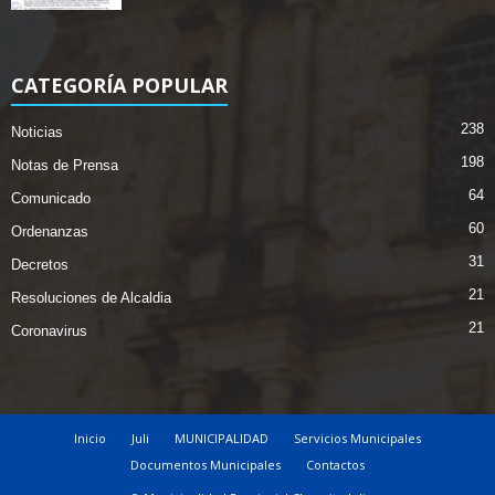
CATEGORÍA POPULAR
238
Noticias
198
Notas de Prensa
64
Comunicado
60
Ordenanzas
31
Decretos
21
Resoluciones de Alcaldia
21
Coronavirus
Inicio
Juli
MUNICIPALIDAD
Servicios Municipales
Documentos Municipales
Contactos