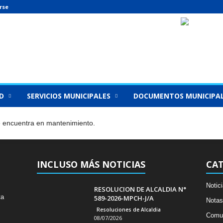
rse
D
SERVICIOS MUNICIPALES
DOCUMENTOS MUNICIPA
se encuentra en mantenimiento.
INCLUSO MÁS NOTICIAS
CA
Notic
RESOLUCION DE ALCALDIA N°
ta
589-2026-MPCH-J/A
Notas
Resoluciones de Alcaldia
Comu
08/07/2026