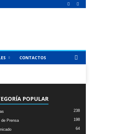
LES
CONTACTOS
TEGORÍA POPULAR
238
ias
198
 de Prensa
64
nicado