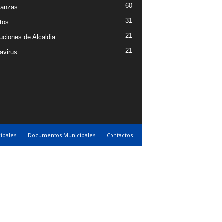
60
nanzas
31
tos
21
uciones de Alcaldia
21
avirus
ipales
Documentos Municipales
Contactos