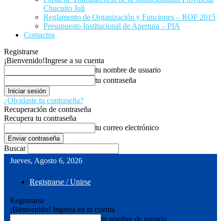
Chucuito Juli
Reglamento de Organización y Funciones – ROF 2015
Presupuesto Institucional de Apertura – PIA
Contactos
Registrarse
¡Bienvenido!
Ingrese a su cuenta
tu nombre de usuario
tu contraseña
¿Olvidaste tu contraseña?
Recuperación de contraseña
Recupera tu contraseña
tu correo electrónico
Buscar
Jueves, Agosto 6, 2026
Registrarse / Unirse
Registrarse
¡Bienvenido! Ingresa en tu cuenta
tu nombre de usuario