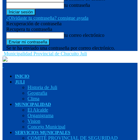
tu contraseña
¿Olvidaste tu contraseña? consigue ayuda
Recuperación de contraseña
Recupera tu contraseña
tu correo electrónico
Se te ha enviado una contraseña por correo electrónico.
Municipalidad Provincial de Chucuito Juli
INICIO
JULI
Historia de Juli
Geografia
Clima
MUNICIPALIDAD
El Alcalde
Organigrama
Vision
Concejo Municipal
SERVICIOS MUNICIPALES
COMITÉ PROVINCIAL DE SEGURIDAD