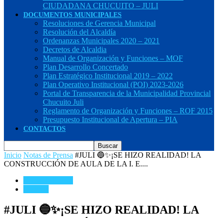
CIUDADANA CHUCUITO – JULI
DOCUMENTOS MUNICIPALES
Resoluciones de Gerencia Municipal
Resolución del Alcaldía
Ordenanzas Municipales 2020 – 2021
Decretos de Alcaldia
Manual de Organización y Funciones – MOF
Plan Desarrollo Concertado
Plan Estratégico Institucional 2019 – 2022
Plan Operativo Institucional (POI) 2023-2026
Portal de Transparencia de la Municipalidad Provincial
Chucuito Juli
Reglamento de Organización y Funciones – ROF 2015
Presupuesto Institucional de Apertura – PIA
CONTACTOS
Inicio
Notas de Prensa
#JULI 🔵✨¡SE HIZO REALIDAD! LA
CONSTRUCCIÓN DE AULA DE LA I. E....
Notas de Prensa
Noticias
#JULI 🔵✨¡SE HIZO REALIDAD! LA