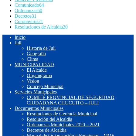
Comunicado
64
Ordenanzas
60
Decretos
31
Coronavirus
21
Resoluciones de Alcaldia
20
Inicio
Juli
Historia de Juli
Geografia
Clima
MUNICIPALIDAD
El Alcalde
Organigrama
Vision
Concejo Municipal
Servicios Municipales
COMITÉ PROVINCIAL DE SEGURIDAD
CIUDADANA CHUCUITO – JULI
Documentos Municipales
Resoluciones de Gerencia Municipal
Resolución del Alcaldía
Ordenanzas Municipales 2020 – 2021
Decretos de Alcaldia
Manual de Organización y Funciones – MOF