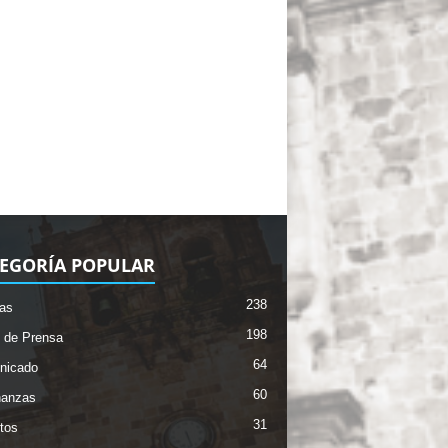
EGORÍA POPULAR
238
ias
198
 de Prensa
64
nicado
60
nanzas
31
tos