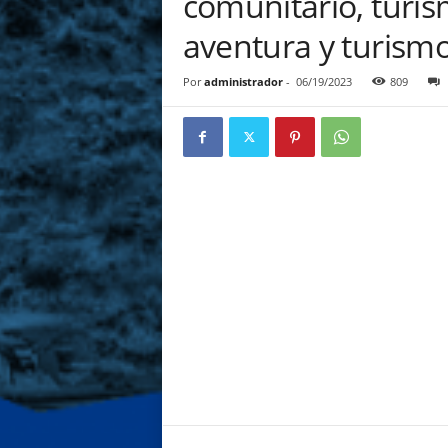
comunitario, turis
i
aventura y turismo
a
l
d
Por
administrador
-
06/19/2023
809
e
C
h
u
c
u
i
t
o
J
u
l
i