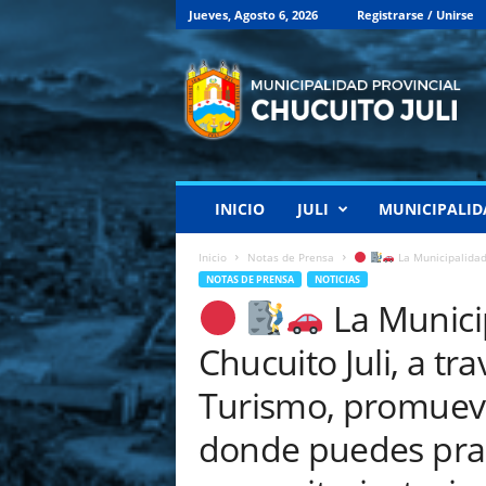
Jueves, Agosto 6, 2026
Registrarse / Unirse
M
u
n
i
c
i
p
INICIO
JULI
MUNICIPALID
a
l
i
Inicio
Notas de Prensa
La Municipalidad P
d
NOTAS DE PRENSA
NOTICIAS
a
La Municip
d
P
Chucuito Juli, a tr
r
o
Turismo, promueve l
v
donde puedes prac
i
n
c