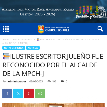
Inicio
Notas de Prensa
ILUSTRE ESCRITOR JULEÑO FUE RECONOCIDO POR EL
ALCALDE DE LA MPCH-J
NOTAS DE PRENSA
NOTICIAS
ILUSTRE ESCRITOR JULEÑO FUE
RECONOCIDO POR EL ALCALDE
DE LA MPCH-J
Por
administrador
-
08/03/2023
496
0