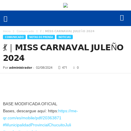
Inicio
Comunicado
💃 | 𝗠𝗜𝗦𝗦 𝗖𝗔𝗥𝗡𝗔𝗩𝗔𝗟 𝗝𝗨𝗟𝗘Ñ𝗢 𝟮𝟬𝟮𝟰
COMUNICADO
NOTAS DE PRENSA
NOTICIAS
💃 | 𝗠𝗜𝗦𝗦 𝗖𝗔𝗥𝗡𝗔𝗩𝗔𝗟 𝗝𝗨𝗟𝗘Ñ𝗢
𝟮𝟬𝟮𝟰
Por
administrador
-
02/08/2024
471
0
BASE MODIFICADA OFICIAL
Bases, descargue aquí: https:
https://me-
qr.com/es/mobile/pdf/20363871
#MunicipalidadProvincialChucuitoJuli