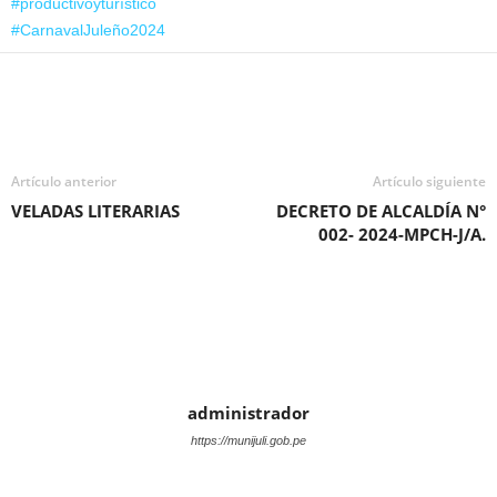
#productivoyturístico
#CarnavalJuleño2024
Artículo anterior
Artículo siguiente
VELADAS LITERARIAS
DECRETO DE ALCALDÍA N°
002- 2024-MPCH-J/A.
administrador
https://munijuli.gob.pe