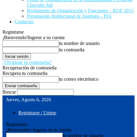
Chucuito Juli
Reglamento de Organización y Funciones – ROF 2015
Presupuesto Institucional de Apertura – PIA
Contactos
Registrarse
¡Bienvenido!
Ingrese a su cuenta
tu nombre de usuario
tu contraseña
¿Olvidaste tu contraseña?
Recuperación de contraseña
Recupera tu contraseña
tu correo electrónico
Buscar
Jueves, Agosto 6, 2026
Registrarse / Unirse
Registrarse
¡Bienvenido! Ingresa en tu cuenta
tu nombre de usuario