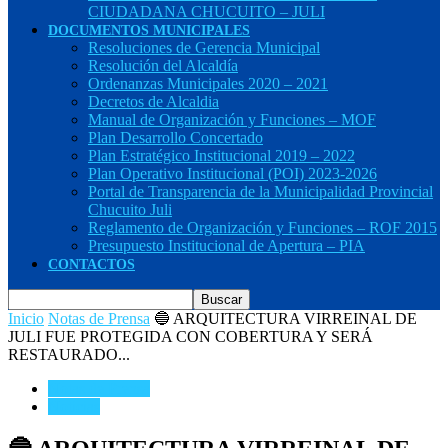
CIUDADANA CHUCUITO – JULI
DOCUMENTOS MUNICIPALES
Resoluciones de Gerencia Municipal
Resolución del Alcaldía
Ordenanzas Municipales 2020 – 2021
Decretos de Alcaldia
Manual de Organización y Funciones – MOF
Plan Desarrollo Concertado
Plan Estratégico Institucional 2019 – 2022
Plan Operativo Institucional (POI) 2023-2026
Portal de Transparencia de la Municipalidad Provincial
Chucuito Juli
Reglamento de Organización y Funciones – ROF 2015
Presupuesto Institucional de Apertura – PIA
CONTACTOS
Inicio
Notas de Prensa
🔵 ARQUITECTURA VIRREINAL DE
JULI FUE PROTEGIDA CON COBERTURA Y SERÁ
RESTAURADO...
Notas de Prensa
Noticias