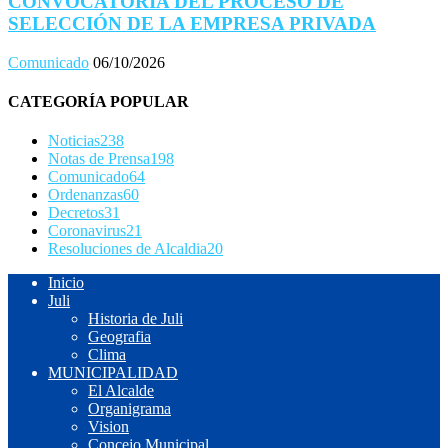
CONVOCATORIA DEL PROCESO DE
SELECCIÓN DE LA EMPRESA PRIVADA
Comunicado
06/10/2026
CATEGORÍA POPULAR
Noticias
238
Notas de Prensa
198
Comunicado
64
Ordenanzas
60
Decretos
31
Coronavirus
21
Resoluciones de Alcaldia
20
Inicio
Juli
Historia de Juli
Geografia
Clima
MUNICIPALIDAD
El Alcalde
Organigrama
Vision
Concejo Municipal