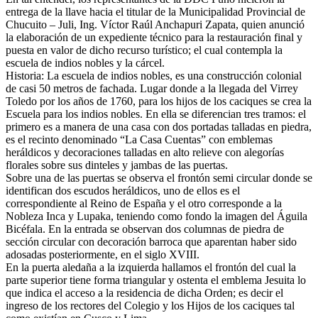
entrega de la llave hacia el titular de la Municipalidad Provincial de
Chucuito – Juli, Ing. Víctor Raúl Anchapuri Zapata, quien anunció
la elaboración de un expediente técnico para la restauración final y
puesta en valor de dicho recurso turístico; el cual contempla la
escuela de indios nobles y la cárcel.
Historia: La escuela de indios nobles, es una construcción colonial
de casi 50 metros de fachada. Lugar donde a la llegada del Virrey
Toledo por los años de 1760, para los hijos de los caciques se crea la
Escuela para los indios nobles. En ella se diferencian tres tramos: el
primero es a manera de una casa con dos portadas talladas en piedra,
es el recinto denominado “La Casa Cuentas” con emblemas
heráldicos y decoraciones talladas en alto relieve con alegorías
florales sobre sus dinteles y jambas de las puertas.
Sobre una de las puertas se observa el frontón semi circular donde se
identifican dos escudos heráldicos, uno de ellos es el
correspondiente al Reino de España y el otro corresponde a la
Nobleza Inca y Lupaka, teniendo como fondo la imagen del Águila
Bicéfala. En la entrada se observan dos columnas de piedra de
sección circular con decoración barroca que aparentan haber sido
adosadas posteriormente, en el siglo XVIII.
En la puerta aledaña a la izquierda hallamos el frontón del cual la
parte superior tiene forma triangular y ostenta el emblema Jesuita lo
que indica el acceso a la residencia de dicha Orden; es decir el
ingreso de los rectores del Colegio y los Hijos de los caciques tal