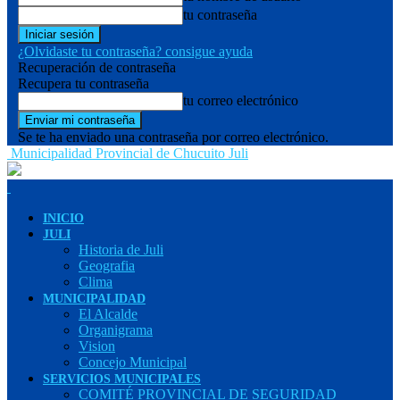
tu contraseña
¿Olvidaste tu contraseña? consigue ayuda
Recuperación de contraseña
Recupera tu contraseña
tu correo electrónico
Se te ha enviado una contraseña por correo electrónico.
Municipalidad Provincial de Chucuito Juli
INICIO
JULI
Historia de Juli
Geografia
Clima
MUNICIPALIDAD
El Alcalde
Organigrama
Vision
Concejo Municipal
SERVICIOS MUNICIPALES
COMITÉ PROVINCIAL DE SEGURIDAD